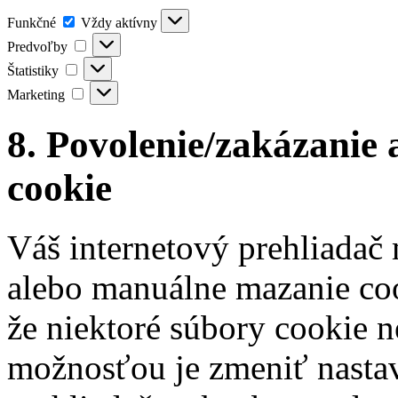
Funkčné
Funkčné
Vždy aktívny
Predvoľby
Predvoľby
Štatistiky
Štatistiky
Marketing
Marketing
8. Povolenie/zakázanie
cookie
Váš internetový prehliadač
alebo manuálne mazanie coo
že niektoré súbory cookie 
možnosťou je zmeniť nastav