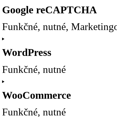
Google reCAPTCHA
Funkčné, nutné, Marketing
Consent
to
service
WordPress
google-
recaptcha
Funkčné, nutné
Consent
to
service
WooCommerce
wordpress
Funkčné, nutné