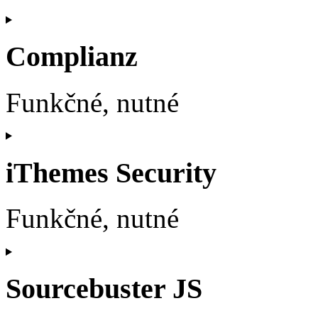
Consent
to
service
Complianz
woocommerce
Funkčné, nutné
Consent
to
service
iThemes Security
complianz
Funkčné, nutné
Consent
to
service
Sourcebuster JS
ithemes-
security