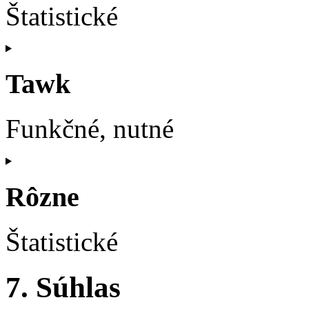
Štatistické
Consent
to
service
Tawk
sourcebuster-
js
Funkčné, nutné
Consent
to
service
Rôzne
tawk
Štatistické
Consent
7. Súhlas
to
service